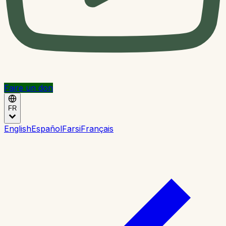
Faire un don
FR
English
Español
Farsi
Français