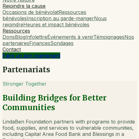
Rejoindre la cause
Occasions de bénévolat
Ressources
bénévoles
Inscription au garde-manger
Nous
rejoindre
Heures et impact bénévoles
Ressources
Dons
Blog
Infolettre
Événements à venir
Témoignages
Nos
partenaires
Finances
Sondages
Contact
Faire un don maintenant
Partenariats
Stronger Together
Building Bridges for Better
Communities
LindaBen Foundation partners with programs to provide
food, supplies, and services to vulnerable communities,
including Capital Area Food Bank and Blessings in a