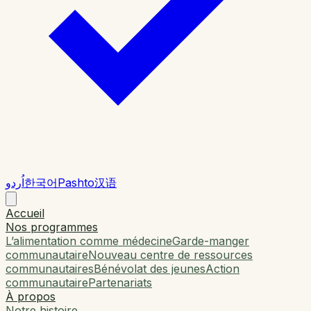
اُردو
한국어
Pashto
汉语
Accueil
Nos programmes
L’alimentation comme médecine
Garde-manger
communautaire
Nouveau centre de ressources
communautaires
Bénévolat des jeunes
Action
communautaire
Partenariats
À propos
Notre histoire