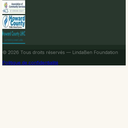
© 2026
Tous droits réservés — LindaBen Foundation
Politique de confidentialité