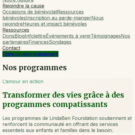
Rejoindre la cause
Occasions de bénévolat
Ressources
bénévoles
Inscription au garde-manger
Nous
rejoindre
Heures et impact bénévoles
Ressources
Dons
Blog
Infolettre
Événements à venir
Témoignages
Nos
partenaires
Finances
Sondages
Contact
Faire un don maintenant
Nos programmes
L’amour en action
Transformer des vies grâce à des
programmes compatissants
Les programmes de LindaBen Foundation soutiennent et
renforcent la communauté en offrant des services
essentiels aux enfants et familles dans le besoin.