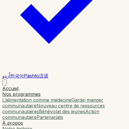
اُردو
한국어
Pashto
汉语
Accueil
Nos programmes
L’alimentation comme médecine
Garde-manger
communautaire
Nouveau centre de ressources
communautaires
Bénévolat des jeunes
Action
communautaire
Partenariats
À propos
Notre histoire