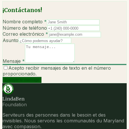
¡Contáctanos!
Nombre completo
*
Número de teléfono
Correo electrónico
*
Asunto
Mensaje
*
Acepto recibir mensajes de texto en el número
proporcionado.
Envoyer le message
LindaBen
Foundation
Serviteurs des personnes dans le besoin et des
invisibles. Nous servons les communautés du Maryland
avec compassion.