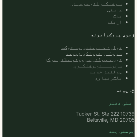
د رضاکارانو سرچینې
مرستې
بلاګ
اړیکه
زموږ پروګرامونه
خواړه د درملنې په توګه
د ټولنې خوراکي زېرمه
نوی د ټولنې سرچینو ملاتړ مرکز
د ځوانانو رضاکاري
ټولنیز خدمت
ملګرتیاوې
ځایونه
اصلي دفتر
10739 Tucker St, Ste 222
Beltsville, MD 20705
پوستي پته