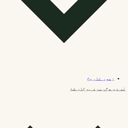
زموږ تاریخ
له دې هڅې سره یوځای شئ