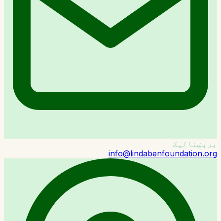
برېښنالیک
info@lindabenfoundation.org