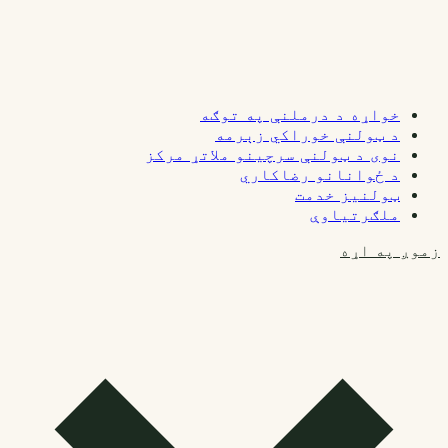
خواړه د درملنې په توګه
د ټولنې خوراکي زېرمه
نوی د ټولنې سرچینو ملاتړ مرکز
د ځوانانو رضاکاري
ټولنیز خدمت
ملګرتیاوې
زموږ په اړه