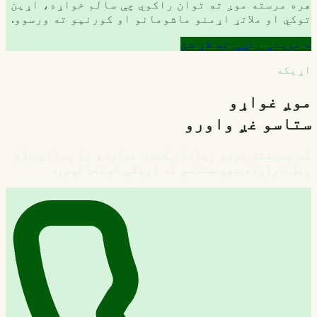
هره مرسته موږ ته توان راکوي چې سالم خواړه، اړین
توکي او ملاتړ اړمنو ماشومانو او کورنیو ته ورسوو.
د مرستې پاڼې ته لاړ شئ
اړیکه
موږ غواړو
ستاسو غږ واورو
که پوښتنه لرئ، رضاکار کېدل غواړئ، یا یوازې سلام
ویل غواړئ، موږ ستاسو له اړیکې خوشحالېږو.