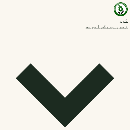
کور
زموږ پروګرامونه