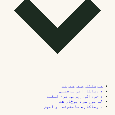
د رضاکارۍ فرصتونه
د رضاکارانو سرچینې
د خوراکي زېرمې نوم لیکنه
له موږ سره یوځای شئ
د رضاکارۍ ساعتونه او اغېز