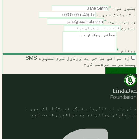
بشپړ نوم
*
د تلیفون شمېره
برېښنالیک
*
موضوع
پیغام
*
زه موافق یم چې په ورکړل شوې شمېره SMS
پیغامونه ترلاسه کړم.
پیغام ولېږئ
LindaBen
Foundation
د اړمنو او نالیدلو خلکو خدمتګاران. موږ د
مېرېلېنډ ټولنو ته په خواخوږۍ خدمت کوو.