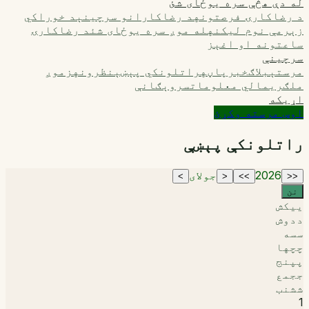
له دې هڅې سره یوځای شئ
د رضاکارۍ فرصتونه
د رضاکارانو سرچینې
د خوراکي
زېرمې نوم لیکنه
له موږ سره یوځای شئ
د رضاکارۍ
ساعتونه او اغېز
سرچینې
مرستې
بلاګ
خبرپاڼه
راتلونکي پېښې
نظرونه
زموږ
ملګري
مالي معلومات
سروېګانې
اړیکه
اوس مرسته وکړئ
راتلونکې پېښې
2026
جولای
>
<
>>
<<
نن
ی
یکش
د
دوش
س
سه‌
چ
چها
پ
پنج
ج
جمع
ش
شنب
1