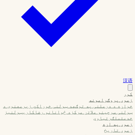
汉语
کور
زموږ پروګرامونه
خواړه د درملنې په توګه
د ټولنې خوراکي زېرمه
نوی د
ټولنې سرچینو ملاتړ مرکز
د ځوانانو رضاکاري
ټولنیز
خدمت
ملګرتیاوې
زموږ په اړه
زموږ تاریخ