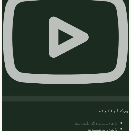
چټک لینکونه
زموږ پروګرامونه
زموږ په اړه