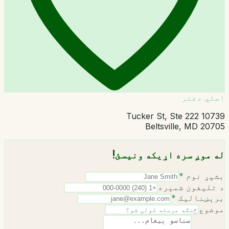
اصلي دفتر
10739 Tucker St, Ste 222
Beltsville, MD 20705
له موږ سره اړیکه ونیسئ!
بشپړ نوم
*
د تلیفون شمېره
برېښنالیک
*
موضوع