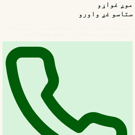
موږ غواړو
ستاسو غږ واورو
که پوښتنه لرئ، رضاکار کېدل غواړئ، یا یوازې سلام
ویل غواړئ، موږ ستاسو له اړیکې خوشحالېږو.