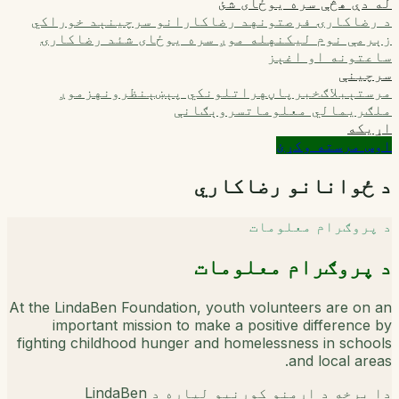
له دې هڅې سره یوځای شئ
د رضاکارۍ فرصتونه
د رضاکارانو سرچینې
د خوراکي
زېرمې نوم لیکنه
له موږ سره یوځای شئ
د رضاکارۍ
ساعتونه او اغېز
سرچینې
مرستې
بلاګ
خبرپاڼه
راتلونکي پېښې
نظرونه
زموږ
ملګري
مالي معلومات
سروېګانې
اړیکه
اوس مرسته وکړئ
د ځوانانو رضاکاري
د پروګرام معلومات
د پروګرام معلومات
At the LindaBen Foundation, youth volunteers are on an
important mission to make a positive difference by
fighting childhood hunger and homelessness in schools
and local areas.
دا برخه د اړمنو کورنیو لپاره د LindaBen