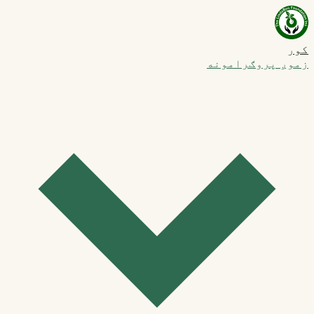
کور
زموږ پروګرامونه