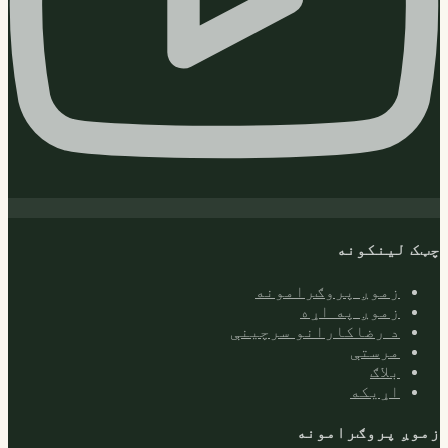
چټک لینکونه
زموږ پروګرامونه
زموږ په اړه
د رضاکارانو سرچینې
مرستې
بلاګ
اړیکه
زموږ پروګرامونه