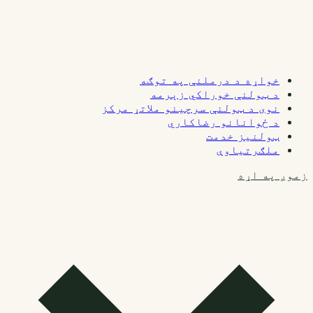
خواړه د درملنې په توګه
د ټولنې خوراکي زېرمه
نوی د ټولنې سرچینو ملاتړ مرکز
د ځوانانو رضاکاري
ټولنیز خدمت
ملګرتیاوې
زموږ په اړه