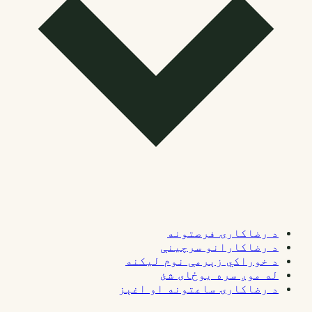
د رضاکارۍ فرصتونه
د رضاکارانو سرچینې
د خوراکي زېرمې نوم لیکنه
له موږ سره یوځای شئ
د رضاکارۍ ساعتونه او اغېز