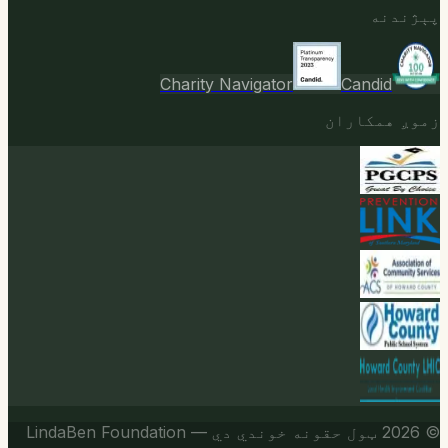
پېژندنه
Charity Navigator
Candid
زموږ همکاران
© 2026
ټول حقونه خوندي دي — LindaBen Foundation