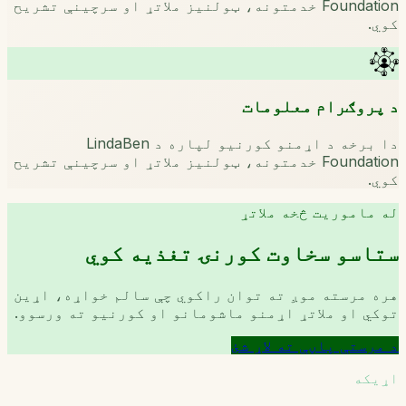
Foundation خدمتونه، ټولنیز ملاتړ او سرچینې تشریح
کوي.
د پروګرام معلومات
دا برخه د اړمنو کورنیو لپاره د LindaBen
Foundation خدمتونه، ټولنیز ملاتړ او سرچینې تشریح
کوي.
له ماموریت څخه ملاتړ
ستاسو سخاوت کورنۍ تغذیه کوي
هره مرسته موږ ته توان راکوي چې سالم خواړه، اړین
توکي او ملاتړ اړمنو ماشومانو او کورنیو ته ورسوو.
د مرستې پاڼې ته لاړ شئ
اړیکه