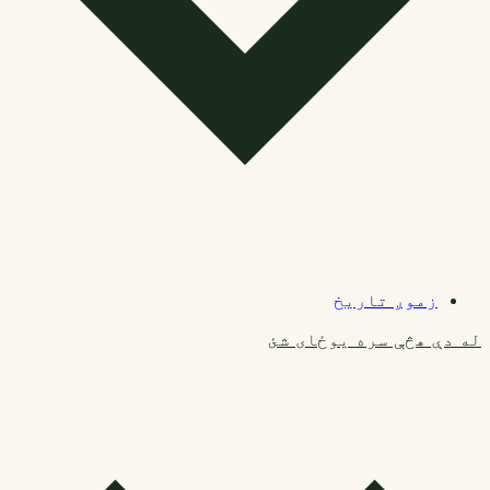
زموږ تاریخ
له دې هڅې سره یوځای شئ