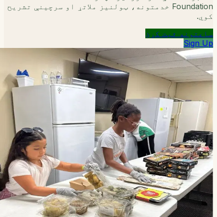
Foundation خدمتونه، ټولنیز ملاتړ او سرچینې تشریح
کوي.
ساعتونه ثبت کړئ
Sign Up