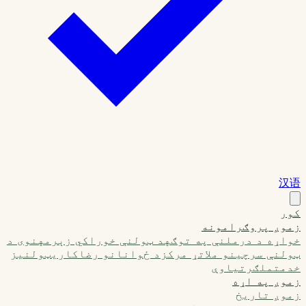
汉语
کور
زموږ پروګرامونه
خواړه د درملنې په توګه
د ټولنې خوراکي زېرمه
نوی د
ټولنې سرچینو ملاتړ مرکز
د ځوانانو رضاکاري
ټولنیز
خدمت
ملګرتیاوې
زموږ په اړه
زموږ تاریخ