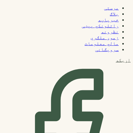
مرستې
بلاګ
خبرپاڼه
راتلونکي پېښې
نظرونه
زموږ ملګري
مالي معلومات
سروېګانې
اړیکه