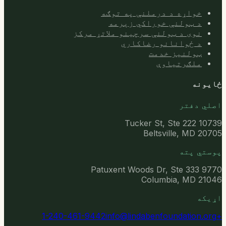
خواړه د درملنې په توګه
د ټولنې خوراکي زېرمه
نوی د ټولنې سرچینو ملاتړ مرکز
د ځوانانو رضاکاري
ټولنیز خدمت
ملګرتیاوې
ځایونه
اصلي دفتر
10739 Tucker St, Ste 222
Beltsville, MD 20705
پوستي پته
9770 Patuxent Woods Dr, Ste 333
Columbia, MD 21046
اړیکه
info@lindabenfoundation.org
+1-240-461-9442