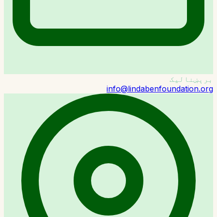
برېښنالیک
info@lindabenfoundation.org