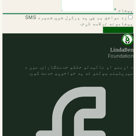
پیغام
*
زه موافق یم چې په ورکړل شوې شمېره SMS
پیغامونه ترلاسه کړم.
پیغام ولېږئ
LindaBen
Foundation
د اړمنو او نالیدلو خلکو خدمتګاران. موږ د
مېرېلېنډ ټولنو ته په خواخوږۍ خدمت کوو.