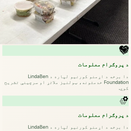
د پروګرام معلومات
دا برخه د اړمنو کورنیو لپاره د LindaBen
Foundation خدمتونه، ټولنیز ملاتړ او سرچینې تشریح
کوي.
د پروګرام معلومات
دا برخه د اړمنو کورنیو لپاره د LindaBen