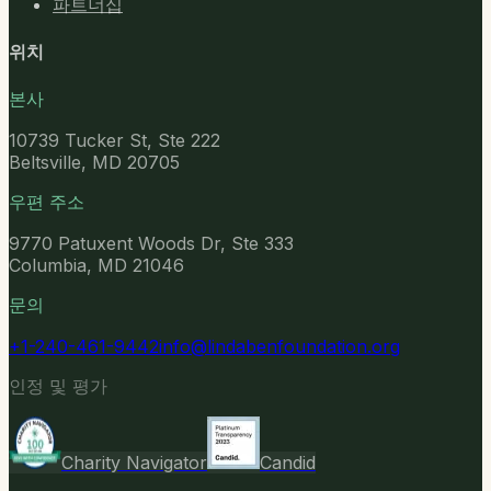
파트너십
위치
본사
10739 Tucker St, Ste 222
Beltsville, MD 20705
우편 주소
9770 Patuxent Woods Dr, Ste 333
Columbia, MD 21046
문의
+1-240-461-9442
info@lindabenfoundation.org
인정 및 평가
Charity Navigator
Candid