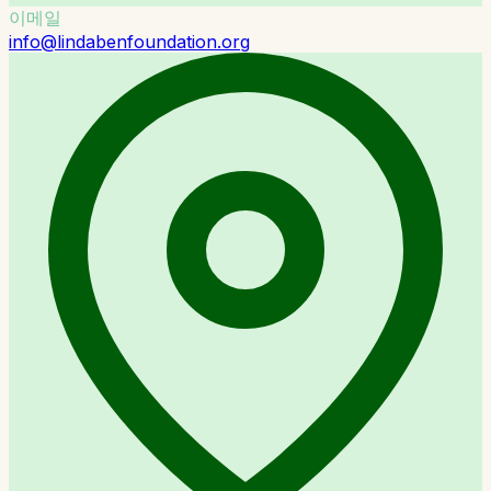
이메일
info@lindabenfoundation.org