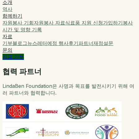
소개
역사
함께하기
자원봉사 기회
자원봉사 자료
식료품 지원 신청
가입하기
봉사
시간 및 영향 기록
자료
기부
블로그
뉴스레터
예정 행사
후기
파트너
재정
설문
문의
지금 기부
협력 파트너
LindaBen Foundation은 사명과 목표를 발전시키기 위해 여
러 파트너와 협력합니다.