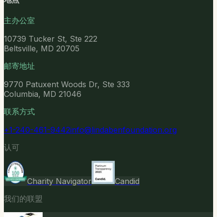
主办公室
10739 Tucker St, Ste 222
Beltsville, MD 20705
邮寄地址
9770 Patuxent Woods Dr, Ste 333
Columbia, MD 21046
联系方式
+1-240-461-9442
info@lindabenfoundation.org
认可
Charity Navigator
Candid
我们的联盟