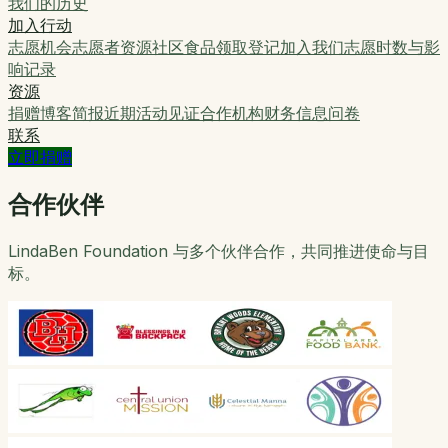
我们的历史
加入行动
志愿机会
志愿者资源
社区食品领取登记
加入我们
志愿时数与影
响记录
资源
捐赠
博客
简报
近期活动
见证
合作机构
财务信息
问卷
联系
立即捐赠
合作伙伴
LindaBen Foundation 与多个伙伴合作，共同推进使命与目
标。