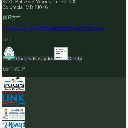
9770 Patuxent Woods Dr, Ste 333
Columbia, MD 21046
联系方式
+1-240-461-9442
info@lindabenfoundation.org
认可
Charity Navigator
Candid
我们的联盟