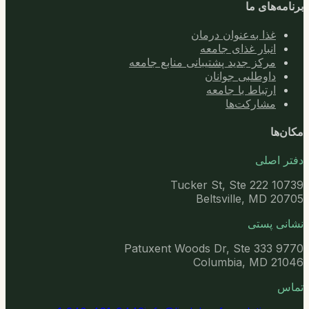
برنامه‌های ما
غذا به‌عنوان درمان
انبار غذای جامعه
مرکز جدید پشتیبانی منابع جامعه
داوطلبی جوانان
ارتباط با جامعه
مشارکت‌ها
مکان‌ها
دفتر اصلی
10739 Tucker St, Ste 222
Beltsville, MD 20705
نشانی پستی
9770 Patuxent Woods Dr, Ste 333
Columbia, MD 21046
تماس