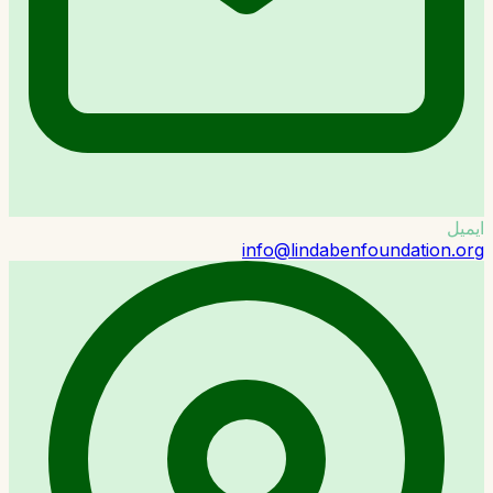
ایمیل
info@lindabenfoundation.org