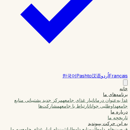
Français
اُردو
汉语
Pashto
한국어
خانه
برنامه‌های ما
غذا به‌عنوان درمان
انبار غذای جامعه
مرکز جدید پشتیبانی منابع
جامعه
داوطلبی جوانان
ارتباط با جامعه
مشارکت‌ها
درباره ما
تاریخچه ما
به این حرکت بپیوندید
فرصت‌های داوطلبی
منابع داوطلبان
ثبت‌نام انبار غذای جامعه
به ما