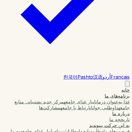
Français
اُردو
汉语
Pashto
한국어
خانه
برنامه‌های ما
غذا به‌عنوان درمان
انبار غذای جامعه
مرکز جدید پشتیبانی منابع
جامعه
داوطلبی جوانان
ارتباط با جامعه
مشارکت‌ها
درباره ما
تاریخچه ما
به این حرکت بپیوندید
فرصت‌های داوطلبی
منابع داوطلبان
ثبت‌نام انبار غذای جامعه
به ما