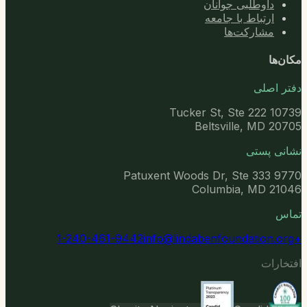
داوطلبی جوانان
ارتباط با جامعه
مشارکت‌ها
مکان‌ها
دفتر اصلی
10739 Tucker St, Ste 222
Beltsville, MD 20705
نشانی پستی
9770 Patuxent Woods Dr, Ste 333
Columbia, MD 21046
تماس
info@lindabenfoundation.org
+1-240-461-9442
افتخارات