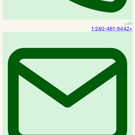
تلفن
+1-240-461-9442