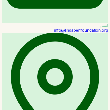
ایمیل
info@lindabenfoundation.org