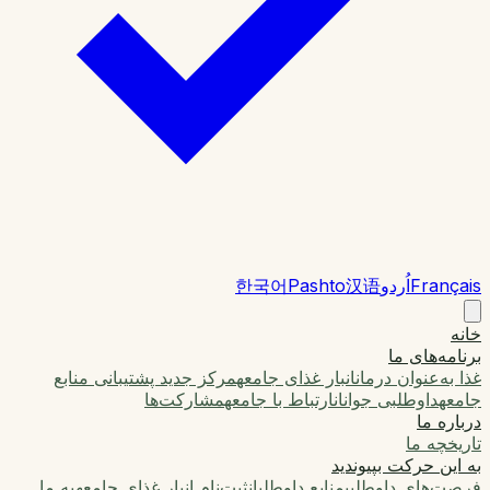
Français
اُردو
汉语
Pashto
한국어
خانه
برنامه‌های ما
غذا به‌عنوان درمان
انبار غذای جامعه
مرکز جدید پشتیبانی منابع
جامعه
داوطلبی جوانان
ارتباط با جامعه
مشارکت‌ها
درباره ما
تاریخچه ما
به این حرکت بپیوندید
فرصت‌های داوطلبی
منابع داوطلبان
ثبت‌نام انبار غذای جامعه
به ما