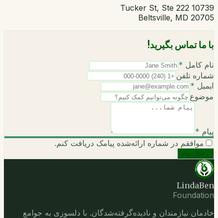
10739 Tucker St, Ste 222
Beltsville, MD 20705
با ما تماس بگیرید!
نام کامل
*
شماره تلفن
ایمیل
*
موضوع
پیام
*
موافقم در شماره ارائه‌شده پیامک دریافت کنم.
ارسال پیام
LindaBen
Foundation
خادمان نیازمندان و نادیده‌گرفته‌شدگان. با دلسوزی به جوامع