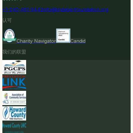
+1-240-461-9442
info@lindabenfoundation.org
认可
Charity Navigator
Candid
我们的联盟