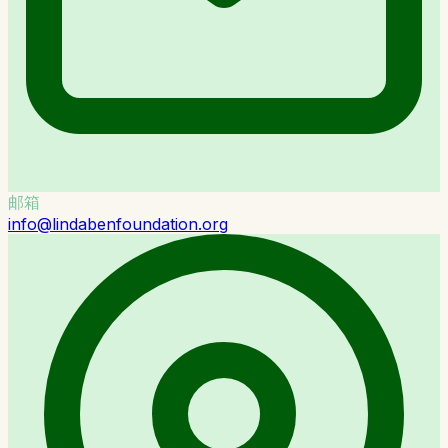
邮箱
info@lindabenfoundation.org