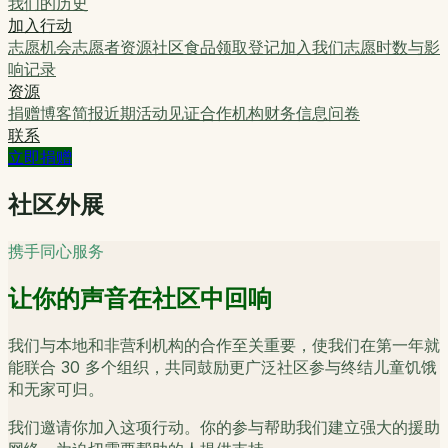
我们的历史
加入行动
志愿机会
志愿者资源
社区食品领取登记
加入我们
志愿时数与影
响记录
资源
捐赠
博客
简报
近期活动
见证
合作机构
财务信息
问卷
联系
立即捐赠
社区外展
携手同心服务
让你的声音在社区中回响
我们与本地和非营利机构的合作至关重要，使我们在第一年就
能联合 30 多个组织，共同鼓励更广泛社区参与终结儿童饥饿
和无家可归。
我们邀请你加入这项行动。你的参与帮助我们建立强大的援助